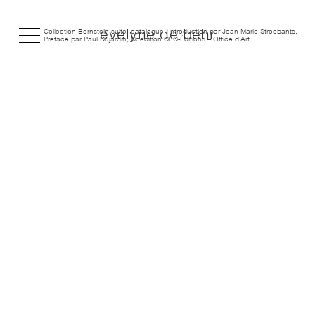
Collection Bernstein suite, catalogue, Introduction par Jean-Marie Stroobants,
evelyne de behr
Préface par Paul Dujardin, Coédition CFC-Éditions – Office d’Art
Contemporain, Collection Strates de CFC-Éditions (BE)