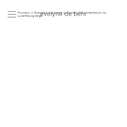
Fluxnews — Exposition d’automne au Centre d’Art contemporain du
evelyne de behr
Luxembourg belge