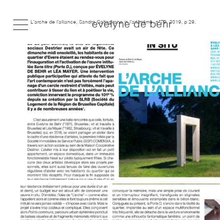
L’arche de l’alliance, Sandra Caltagirone in l’art même, n°79, 2019, p 29.
evelyne de behr