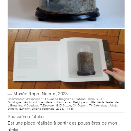
— Musée Rops, Namur, 2023
Commissariat d’exposition : Laurence Brogniez et Tatiana Debroux, ULB
Catalogue :
Au travail ! Les ateliers d’artistes en Belgique au 19
e
siècle,
textes de
L.Brogniez, V.Carpiaux, T.Debroux, G.Di Stazio, Ch.Dupont, Th.Cleerebaut, Marjan
Sterckx, E.Wicky, Silvana editoriale, 2023, 144 p.
Poussière d’atelier
Est une pièce réalisée à partir des poussières de mon
atelier.